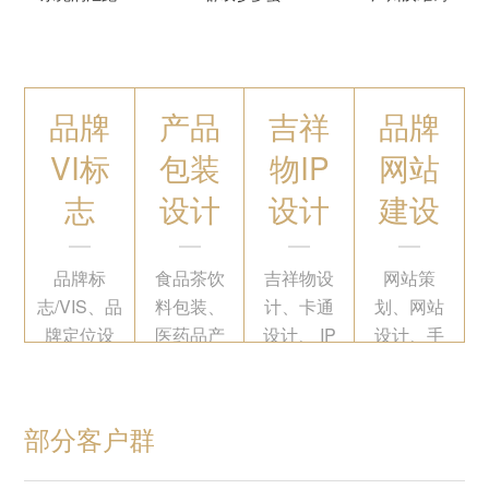
品牌
产品
吉祥
品牌
VI标
包装
物IP
网站
志
设计
设计
建设
品牌标
食品茶饮
吉祥物设
网站策
志/VIS、品
料包装、
计、卡通
划、网站
牌定位设
医药品产
设计、 IP
设计、手
计
品外包装
形象设计
机网站建
设计、保
设
健品医药
部分客户群
包装设计