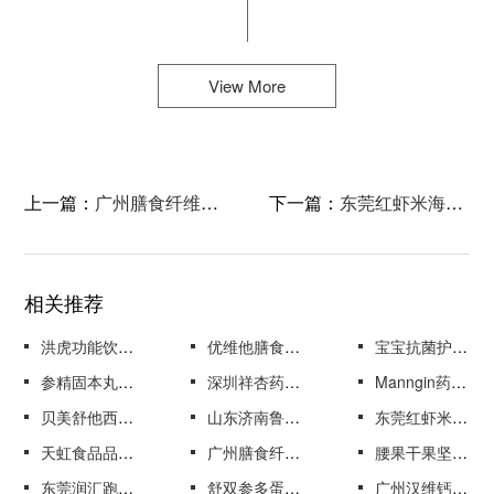
View More
上一篇：
广州膳食纤维减肥饮料包装设计
下一篇：
东莞红虾米海鲜产品包装盒设计
相关推荐
洪虎功能饮料包装设计
优维他膳食营养保健品包装设计
宝宝抗菌护理液包装设计
参精固本丸中药品包装设计
深圳祥杏药品包装盒设计
Manngin药品包装设计
贝美舒他西林药品包装设计
山东济南鲁花浓香菜籽油品牌礼盒包装设计
东莞红虾米海鲜产品包装盒设计
天虹食品品牌手撕面包棒包装袋设计
广州膳食纤维减肥饮料包装设计
腰果干果坚果包装袋设计
东莞润汇跑腿包装袋设计
舒双参多蛋白肽培元口服液包装盒设计
广州汉维钙D3咀嚼片药品包装设计