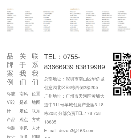
品
关
联
TEL：0755-
牌
于
系
83666939 83819989
案
我
我
总部地址：深圳市南山区华侨城
例
们
们
创意园北区B3栋西侧2楼205
标志
南风
位置
广州地址：广州市天河区黄埔大
VI设
是谁
地图
道中311号羊城创意产业园3-18
计
定位
联系
栋208; 分部负责TEL.178 758
产品
观点
方式
18885
包装
南风
人才
E-mail: dezon3@163.com
设计
服务
招聘