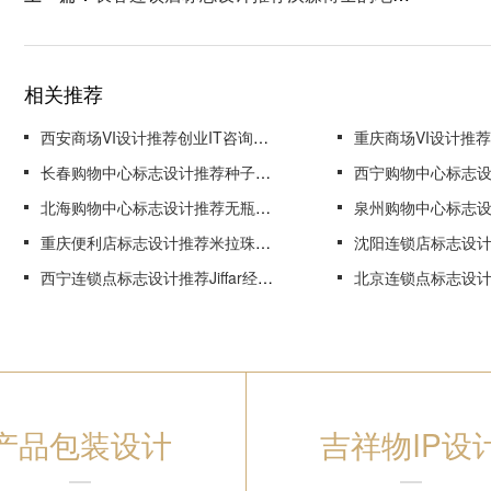
相关推荐
西安商场VI设计推荐创业IT咨询的品牌化
重庆商场VI设计推荐Estúdio Diro Desi
长春购物中心标志设计推荐种子黄油生产线的新包装设计建立了顺利，美味的期望
西宁购物中心标志设计推荐一系列
北海购物中心标志设计推荐无瓶调味品愚人节摄影
泉州购物中心标志设计推荐2017年尼波特生物玛葡
重庆便利店标志设计推荐米拉珠宝公司品牌
沈阳连锁店标志设计推荐航空通信
西宁连锁点标志设计推荐Jiffar经典服装品牌设计
北京连锁点标志设计推荐Firma超越以使命为中
产品包装设计
吉祥物IP设