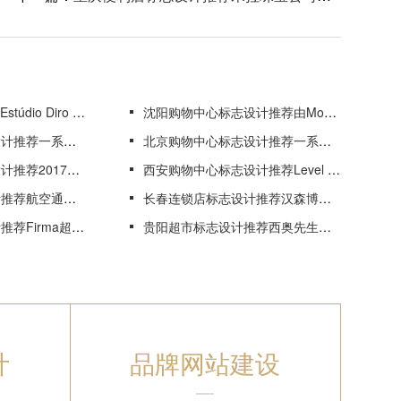
gn设计的Brillacom品牌设计
沈阳购物中心标志设计推荐由Morillas品牌设计公司设计的Muntanyola奶酪标签
纪念V盗事件的海报
北京购物中心标志设计推荐一系列纪念V盗事件的海报
萄酒特别版限量版标识和包装设计
西安购物中心标志设计推荐Level Studio为英国慈善机构Allsorts接生品牌婴儿
公司的概念可可粉包装
长春连锁店标志设计推荐汉森博士的地方品牌
心的饮料品牌马丘比丘能源的设计
贵阳超市标志设计推荐西奥先生茶叶包装设计理念
计
品牌网站建设