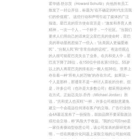
霍华德·舒尔茨（Howard Schultz）向他所有员工
散发了一封公开信，标题为“在不确定的时代生活我
们的价值观”。 这些行动和声明引起了媒体的广泛
报道。星巴克的官方使命宣言是：“激发和养育人类
精神，一次一个人，一个杯子，一个社区。”当我们
要求人们用自己的话来定义星巴克的使命时，星巴
克的举动显然惹恼了一些人：“比美国人更偏爱难
民”，“分裂人民”和“非常自由的议程”。有这些观点
的人很可能星巴克失去了业务。在共和党人中，星
巴克下降了28位，在150位中排名第103位。55岁
以上的人将星巴克的排名比一般人低36位。世界上
存在着一种“所有人的万物”的存在方式。如果说一
个人是那样，那通常不是一种讨人喜欢的分析。但
是，许多公司（也许是大多数公司）都采用这种存
在方式。正如迈克尔·乔丹（Michael Jordan）所
说，“共和党人也买鞋”一样，许多公司都刻意避免
建立一个会疏远任何潜在客户的立场。广告行业协
会4A最近发布了一份报告，鼓励品牌不要采取政治
或社会立场，称“风险大于收益。”我的公司Enso是
一家任务驱动型创意公司，该公司发表的新研究表
明，一些在两极分化问题上采取立场的公司如何疏