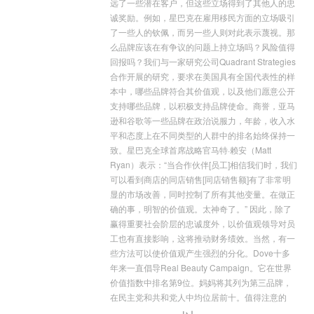
远了一些潜在客户，但这些立场得到了其他人的忠
诚奖励。例如，星巴克在雇用移民方面的立场吸引
了一些人的钦佩，而另一些人则对此表示蔑视。那
么品牌应该在有争议的问题上持立场吗？风险值得
回报吗？我们与一家研究公司Quadrant Strategies
合作开展的研究，要求在美国具有全国代表性的样
本中，哪些品牌符合其价值观，以及他们愿意公开
支持哪些品牌，以积极支持品牌使命。商誉，亚马
逊和谷歌等一些品牌在政治说服力，年龄，收入水
平和态度上在不同类型的人群中的排名始终保持一
致。星巴克全球首席战略官马特·赖安（Matt
Ryan）表示：“当合作伙伴[员工]相信我们时，我们
可以看到商店的同店销售[同店销售额]有了非常明
显的市场改善，同时控制了所有其他变量。在做正
确的事，明智的价值观。太神奇了。” 因此，除了
赢得重要社会阶层的忠诚度外，以价值观领导对员
工也有直接影响，这将推动财务绩效。当然，有一
些方法可以使价值观产生强烈的分化。Dove十多
年来一直倡导Real Beauty Campaign。它在世界
价值指数中排名第9位。妈妈将其列为第三品牌，
在民主党和共和党人中均位居前十。值得注意的