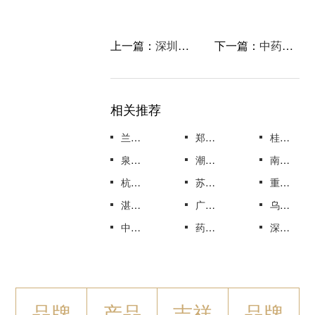
上一篇：
深圳比较有名的设计公司
下一篇：
中药产品包装设计
相关推荐
兰州茶叶VI设计推出水品牌Aquarius，茶叶VI设计全套案例
郑州茶叶VI设计品牌热爱告诉我们关于品牌成长的什么，茶叶VI设计全套案例
桂林茶叶VI设计告别无用的品牌准则，茶叶VI设计全套案例
泉州茶叶VI设计低热量饮料公司销售一组USP而非品牌，茶叶VI设计全套案例
潮州茶叶VI设计星巴克押注植物性饮料，茶叶VI设计全套案例
南京茶叶VI设计告别无用的品牌准则，茶叶VI设计全套案例
杭州茶叶VI设计正在宣传佳得乐的根源，茶叶VI设计全套案例
苏州茶叶VI设计使品牌栩栩如生，茶叶VI设计全套案例
重庆茶叶VI设计品牌如何生存和繁荣，茶叶VI设计全套案例
湛江茶叶VI设计致力于成为普通百姓的品牌-湛江茶叶品牌设计公司
广州茶叶VI设计品牌如何生存和繁荣-广州茶叶品牌设计公司
乌鲁木齐药品VI设计为癌症患者提供最佳治疗方案，药品VI设计全套案例
中药产品包装设计
药品包装盒外观设计
深圳比较有名的设计公司
品牌
产品
吉祥
品牌