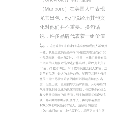
（Marlboro）在美国人中表现
尤其出色，他们说经历其他文
化对他们并不重要。换句话
说，许多品牌代表着一组价值
观，
这意味着它们与拥有这些价值观的人群保持
一致。从星巴克的经验中学习-星巴克在我们的150
个品牌指数中排名第75位。但是，当我们看看有民
主倾向的人如何对品牌进行排名时，星巴克上升了
57位，排名第18位。对于依靠民主党的人来说，这
是所有品牌中最大的上升趋势。星巴克品牌为何精
益民主党？尽管有许多因素可以影响品牌的知名
度，但星巴克一直在倡导其品牌价值。从积极应对
气候变化到多元化的供应商基础，包括更多的妇女
和少数族裔拥有的供应商，到实施渐进式供应链实
践，再到雇用和培训退伍军人，再到承诺雇用
100,000名有风险的年轻人。唐纳德·特朗普
（Donald Trump）上任后不久，星巴克执行主席