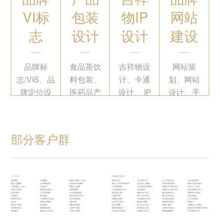
VI标
包装
物IP
网站
志
设计
设计
建设
品牌标
食品茶饮
吉祥物设
网站策
志/VIS、品
料包装、
计、卡通
划、网站
牌定位设
医药品产
设计、 IP
设计、手
计
品外包装
形象设计
机网站建
设计、保
设
健品医药
部分客户群
包装设计