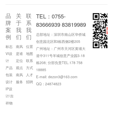
品
关
联
TEL：0755-
牌
于
系
83666939 83819989
案
我
我
总部地址：深圳市南山区华侨城
例
们
们
创意园北区B3栋西侧2楼205
标志
南风
位置
广州地址：广州市天河区黄埔大
VI设
是谁
地图
道中311号羊城创意产业园3-18
计
定位
联系
栋208; 分部负责TEL.178 758
产品
观点
方式
18885
包装
南风
人才
E-mail: dezon3@163.com
设计
服务
招聘
QQ：24874823
IP设
计/吉
祥物