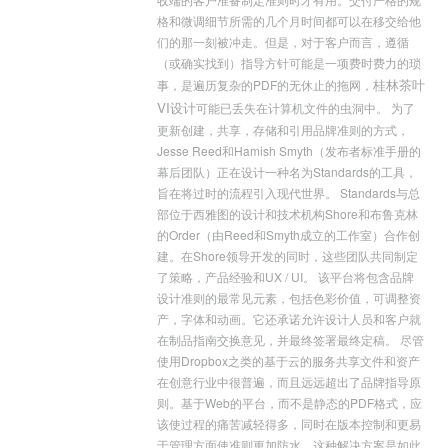
格和微调细节所需的几个月时间都可以在移交给他
们的那一刻被冲走。但是，对于客户而言，遵循
（或确实找到）指导方针可能是一项费时费力的琐
桂林茶叶
事，是遍历复杂的PDF的无休止的拖网，
VI设计
可能已丢失在计算机文件的虫洞中。 为了
更新创建，共享，存储和引用品牌准则的方式，
Jesse Reed和Hamish Smyth（发布者标准手册的
幕后团队）正在设计一种名为Standards的工具，
旨在将过时的流程引入现代世界。 Standards与总
部位于西雅图的设计和技术机构Shore和布鲁克林
的Order（由Reed和Smyth成立的工作室）合作创
建。在Shore领导开发的同时，这些团队共同制定
了策略，产品经验和UX / UI。 该平台将包含
品牌
设计
准则的最常见元素，包括色彩价值，可调整资
产，字体和动画。它还承诺允许设计人员和客户就
在制品指南交换意见，并最终签署最终定稿。 尽管
使用Dropbox之类的基于云的服务共享文件和资产
在创意行业中很普遍，而且远远超出了品牌指导原
则。基于Web的平台，而不是静态的PDF格式，应
该使过程的痛苦减轻得多，同时在版本控制和更易
于管理方面使准则更加防水。这种解决方案是如此