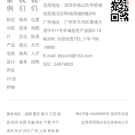
总部地址：深圳市南山区华侨城
例
们
们
创意园北区B3栋西侧2楼205
标志
南风
位置
广州地址：广州市天河区黄埔大
VI设
是谁
地图
道中311号羊城创意产业园3-18
计
定位
联系
栋208; 分部负责TEL.178 758
产品
观点
方式
18885
包装
南风
人才
E-mail: dezon3@163.com
设计
服务
招聘
QQ：24874823
IP设
计/吉
祥物
服务地区：成都 重庆 银川 江苏 南
粤ICP备14040626号
深圳市市场
昌 杭州 合肥 安徽 南京 宁夏 中宁
监督管理局企业主体身份公示
贵州 长沙 武汉 广州 上海 青海 新