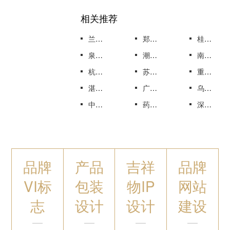
相关推荐
兰州茶叶VI设计推出水品牌Aquarius，茶叶VI设计全套案例
郑州茶叶VI设计品牌热爱告诉我们关于品牌成长的什么，茶叶VI设计全套案例
桂林茶叶VI设计告别无用的品牌准则，茶叶VI设计全套案例
泉州茶叶VI设计低热量饮料公司销售一组USP而非品牌，茶叶VI设计全套案例
潮州茶叶VI设计星巴克押注植物性饮料，茶叶VI设计全套案例
南京茶叶VI设计告别无用的品牌准则，茶叶VI设计全套案例
杭州茶叶VI设计正在宣传佳得乐的根源，茶叶VI设计全套案例
苏州茶叶VI设计使品牌栩栩如生，茶叶VI设计全套案例
重庆茶叶VI设计品牌如何生存和繁荣，茶叶VI设计全套案例
湛江茶叶VI设计致力于成为普通百姓的品牌-湛江茶叶品牌设计公司
广州茶叶VI设计品牌如何生存和繁荣-广州茶叶品牌设计公司
乌鲁木齐药品VI设计为癌症患者提供最佳治疗方案，药品VI设计全套案例
中药产品包装设计
药品包装盒外观设计
深圳比较有名的设计公司
品牌
产品
吉祥
品牌
VI标
包装
物IP
网站
志
设计
设计
建设