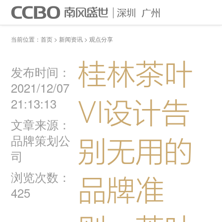
首页
作品案例
关于我们
当前位置：
首页
>
新闻资讯
>
观点分享
联系我们
电话：0755-83666939
桂林茶叶
发布时间：
2021/12/07
VI设计告
21:13:13
文章来源：
品牌策划公
别无用的
司
浏览次数：
品牌准
425